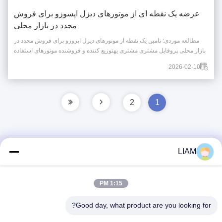
عرضه یک نقطه ای از موتورهای دیزل ایسوزو برای فروش
مجدد در بازار محلی
مطالعه موردی: تامین یک نقطه از موتورهای دیزل ایزوزو برای فروش مجدد در
بازار محلی پروفایل مشتری مشتری یهتوزیع کننده و فروشنده موتورهای استفاده
شده محلی، عمدتاً به بازارهای تعمیر کامیون و کامیون های سبک خدمت می
2026-02-10
کنند.مدل های موتور چندگانه در موجودبرای پاسخگویی به نسل های مختلف وسایل
نقلیه و بودجه های م...
2
1
LIAM
تماس سریع
آدرس
1:15 PM
شماره 13، منطقه توسعه Xiaxikeng Zhongqiao، منطقه مدیریت
Good day, what product are you looking for?
Songgang Shiquan، شهر Shishan، منطقه Nanhai، شهر
فوشان