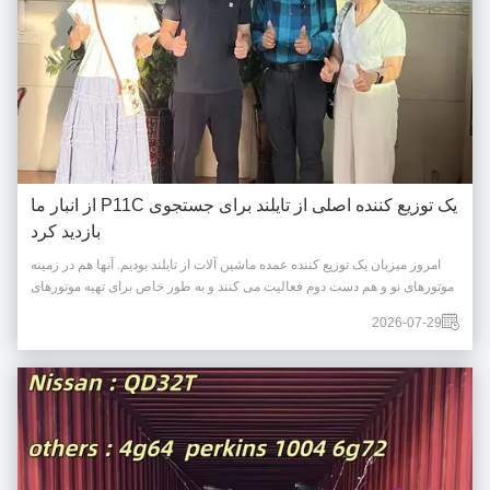
یک توزیع کننده اصلی از تایلند برای جستجوی P11C از انبار ما
بازدید کرد
امروز میزبان یک توزیع کننده عمده ماشین آلات از تایلند بودیم. آنها هم در زمینه
موتورهای نو و هم دست دوم فعالیت می کنند و به طور خاص برای تهیه موتورهای
هینو به چین سفر کردند. P11C E13C J05C J08C J08E خریدار والدین خود را
2026-07-29
برای بازرسی عملیات ما فرستاد؛ بازدیدکنندگان تحت تأثیر مقیاس تأسیسات ما و
قابلیت ه...