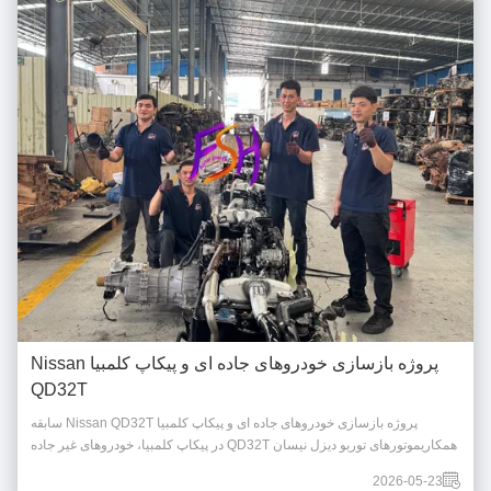
پروژه بازسازی خودروهای جاده ای و پیکاپ کلمبیا Nissan
QD32T
پروژه بازسازی خودروهای جاده ای و پیکاپ کلمبیا Nissan QD32T سابقه
همکاریموتورهای توربو دیزل نیسان QD32T در پیکاپ کلمبیا، خودروهای غیر جاده
ای و تجهیزات مهندسی کوچک بسیار محبوب هستند.کیفیت ماندگار و مشکل
2026-05-23
نگهداری کم، موتورهای QD32T قدرت مورد علاقه برای بازسازی وسایل نقلیه