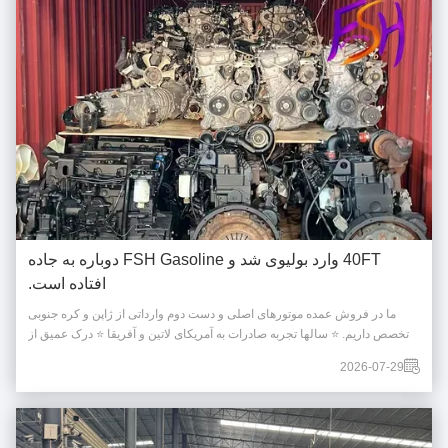
40FT وارد بولیوی شد و FSH Gasoline دوباره به جاده
افتاده است.
ما در فروش عمده موتورهای اصلی و دست دوم وارداتی از ژاپن و کره جنوبی
تخصص داریم. ⭐ سالها تجربه صادرات به آمریکای لاتین و آفریقا ⭐ درک عمیق از
تقاضای بازارهای محلی ⭐ فرآیندهای صادراتی تثبیت شده و قابل اعتماد تجربه،
2026-07-29
همکاری های روان تری را در هر زمان تضمین می کند. 🌱 تجربه به حرفه ای بودن
ارزش می بخشد....