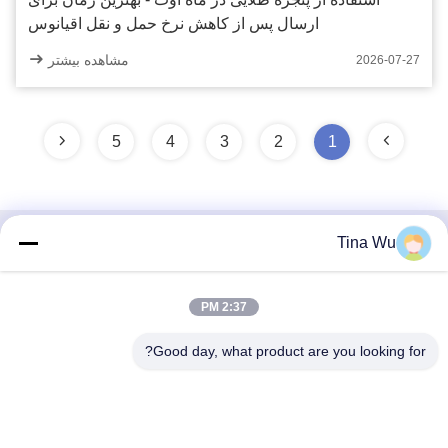
ارسال پس از کاهش نرخ حمل و نقل اقیانوس
مشاهده بیشتر
2026-07-27
5
4
3
2
1
Tina Wu
تماس سریع
آدرس
2:37 PM
شماره 13، منطقه توسعه Xiaxikeng Zhongqiao، منطقه مدیریت
Good day, what product are you looking for?
Songgang Shiquan، شهر Shishan، منطقه Nanhai، شهر
فوشان
تلفن
86-137-2462-9982