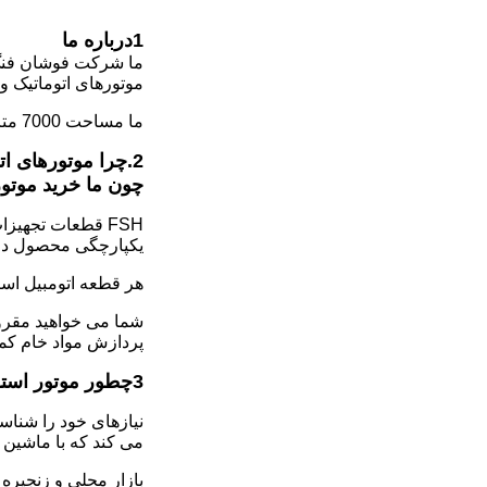
1درباره ما
موتورهای اتوماتیک و
ما مساحت 7000 متر مربع را با موجودی گسترده ای از بیش از 500 مدل قطعات پوشش می دهیم، مخزن موتور تا 2500 واحد است.
2.
چرا موتورهای اتومبیل استف
چون ما خرید موتور
یکپارچگی محصول دری
هر قطعه اتومبيل است
پردازش مواد خام کمت
3چطور موتور استفاده شده خوبي رو انتخاب کنيم؟
نیازهای خود را شناس
می کند که با ماشین
بازار محلی و زنجیره 