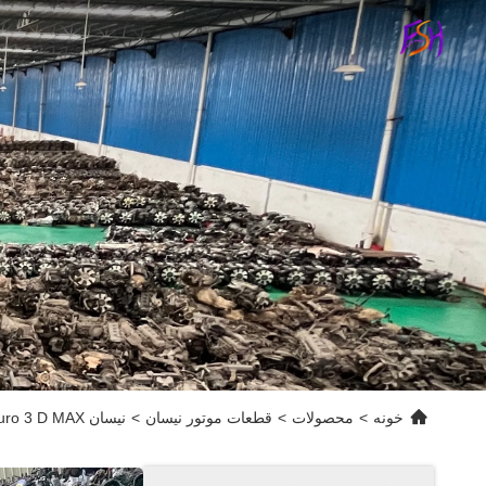
خونه
>
محصولات
>
قطعات موتور نیسان
>
نیسان EFi ZD30T Euro 3 D MAX کامیون یا خودرو با موتور دیزل مورد استفاده