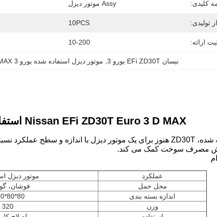
ه کلیدی:
Assy موتور دیزل
ر تولیدی:
10PCS
یت ارائه:
10-200
نیسان EFi ZD30T یورو 3
, 
موتور دیزل استفاده شده یورو 3 D MAX
Nissan EFi ZD30T Euro 3 D MAX استفاده شده موتور دیزل
علیرغم قدرت اضافه شده، ZD30T هنوز برای یک موتور دیزل با اندازه و 
هش مصرف سوخت کمک می کند.
م
عملکرد
موتور دیزل اس
محل حمل
فوشان، گوا
اندازه بسته بندی
80*80*90 سانتي متر
وزن
320 کیلوگرم
استفاده
اصلاح کام