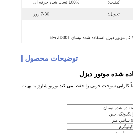
کیفیت:
100% تست شده حرفه ای
تحویل:
7-30 روز
, 
موتور دیزل استفاده شده نیسان EFi ZD30T
توضیحات محصول
سطح عملکرد نسبتاً کارایی سوخت خوبی را حفظ می کند.توربو شارژ به بهینه
تفاده شده نیسان
نگدونگ، چین
یون یا ماشین