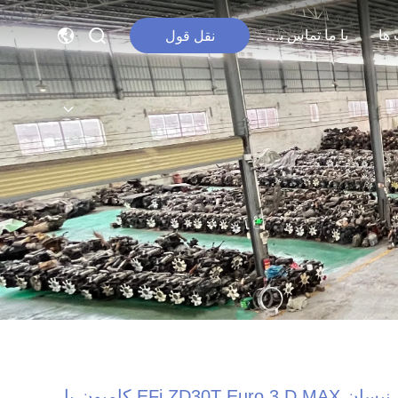
ها
با ما تماس بگیرید
نقل قول
نیسان EFi ZD30T Euro 3 D MAX کامیون یا