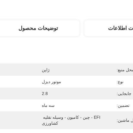
ت اطلاعات
توضیحات محصول
حل منبع:
ژاپن
نوع:
موتور دیزل
جابجایی:
2.8
تضمین:
سه ماه
EFI - چین - کامیون - وسیله نقلیه 
 ماشین:
کشاورزی