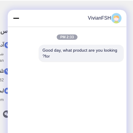
VivianFSH
پيوند سريع
تماس 
2:33 PM
خونه
آد
Good day, what product are you looking 
درباره ما
for?
hiquan
محصولات
تل
اخبار
82
پرونده ها
ای
با ما تماس بگیرید
om