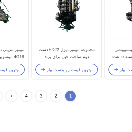
یتسوبیشی
مجموعه موتور دیزل 6D22 دست
موتور بنزینی د
ل استفاده شده
دوم ساخت چین برای برند
4G18 میت
ا با خدمات
میتسوبیشی FSH
مون
ت بیار
بهترین قیمت رو بدست بیار
بهترین قیم
4
3
2
1