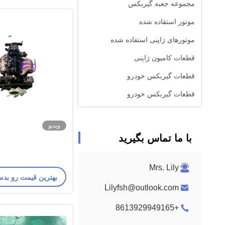
مجموعه جعبه گیربکس
موتور استفاده شده
موتورهای ژاپنی استفاده شده
قطعات کامیون ژاپنی
قطعات گیربکس خودرو
قطعات گیربکس خودرو
ویدیو
با ما تماس بگیرید
Mrs. Lily
بهترین قیمت رو بدس
Lilyfsh@outlook.com
+8613929949165