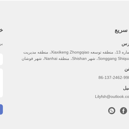
سریع
خب
رس
بر
شماره 13، منطقه توسعه Xiaxikeng Zhongqiao، منطقه مدیریت
Songgang S، شهر Shishan، منطقه Nanhai، شهر فوشان
فن
86-137-2462-99
میل
Lilyfsh@outlook.c