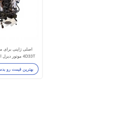
اصلی ژاپنی برای م
4D33T موتور دیز
حالت خوب در حال اجر
بهترین قیمت رو بدس
حرفه ای