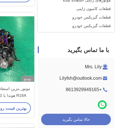
موتورهای ژاپنی استفاده شده
قطعات کامیون ژاپنی
قطعات گیربکس خودرو
قطعات گیربکس خودرو
با ما تماس بگیرید
Mrs. Lily
Lilyfsh@outlook.com
ویدیو
+8613929949165
R18A هوندا با
اتومبیل ه
بهترین قیمت رو
حالا تماس بگیرید