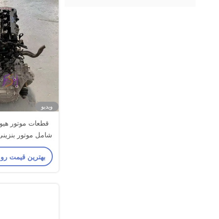
ویدیو
قطعات موتور هیو
2.4 لیتری G4KD با قدرت پایدار
بهترین قیمت رو