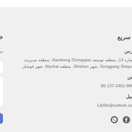
سریع
خب
رس
بر
شماره 13، منطقه توسعه Xiaxikeng Zhongqiao، منطقه مدیریت
Songgang S، شهر Shishan، منطقه Nanhai، شهر فوشان
فن
86-137-2462-99
میل
Lilyfsh@outlook.c