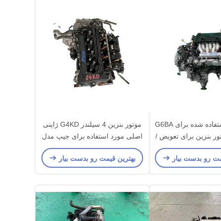
کیفیت بالا استفاده شده برای G6BA
موتور بنزین 4 سیلندر G4KD ژاپنی
تور بنزین برای تعویض /
اصلی مورد استفاده برای جیپ مدل
تعمیر
های 4JA1 / 4JG2 / 4JB1
مت رو بدست بیار
بهترین قیمت رو بدست بیار