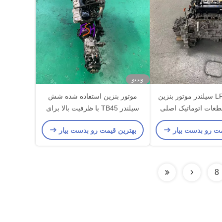
ویدیو
مازدا LF2.0 4 سیلندر موتور بنزین
موتور بنزین استفاده شده شش
طعات اتوماتیک اصلی
سیلندر TB45 با ظرفیت بالا برای
مازدا
خودروهای غیر جاده ای نیسان
مت رو بدست بیار
بهترین قیمت رو بدست بیار
8