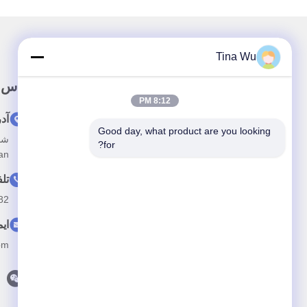
Tina Wu
پيوند سريع
تماس 
8:12 PM
خونه
آد
Good day, what product are you looking 
درباره ما
for?
hiquan
محصولات
تل
اخبار
82
با ما تماس بگیرید
ای
om