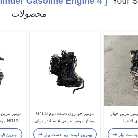
[ 4 Cylinder Gasoline Engine ]
Your 
محصولات
دای G4ED موتور بنزین چهار
موتور خودروی دست دوم G4ED
 الانترا
مونتاژ موتور بنزینی 4 سیلندر برای
HR16 موتور مونتاژ برای نیسان
هیوندای
 بدست بیار
بهترین قیمت رو بدست بیار
بهترین قی