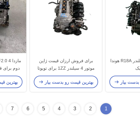
موتور بنزینی 4 سیلندر R18A هوندا
برای فروش ارزان قیمت ژاپن
ک
موتور 4 سیلندر 1ZZ برای تویوتا
دوم برای ق
کورولا ماشین استفاده شده موتور
 بدست بیار
بهترین قیمت رو بدست بیار
بهترین قی
بنزین
7
6
5
4
3
2
1