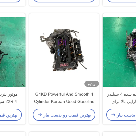
ویدیو
موتور بنزین استفاده شده 4 سیلندر
G4KD Powerful And Smooth 4
موتور بنزی
 کارایی بالا برای
Cylinder Korean Used Gasoline
ای کوچک
Engine Assembly for Hyun dai
 بدست بیار
بهترین قیمت رو بدست بیار
بهترین قی